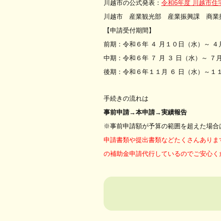
川越市の公式発表：
令和6年度 川越市
川越市 産業観光部 産業振興課 商
【申請受付期間】
前期：令和６年 ４ 月１０日（水）～ 
中期：令和６年 ７ 月 ３ 日（水）～ 
後期：令和６年１１月 ６ 日（水）～１
手続きの流れは
事前申請→本申請→実績報告
※事前申請額が予算の範囲を超えた場合
申請書類や提出書類などたくさんありま
の補助金申請代行しているのでご安心く