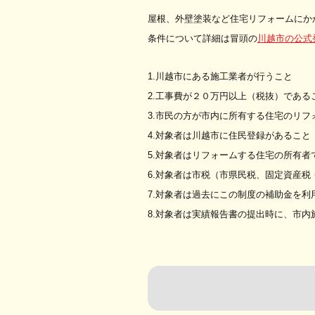
屋根、外壁塗装など住宅リフォームにか
条件について詳細は冒頭の
川越市の公式
1.川越市にある施工業者が行うこと
2.工事費が２０万円以上（税抜）である
3.市民の方が市内に所有する住宅のリ
4.対象者は川越市に住民登録があること
5.対象者はリフォームする住宅の所有
6.対象者は市税（市県民税、固定資産
7.対象者は過去にこの制度の補助金を利
8.対象者は実績報告書の提出時に、市