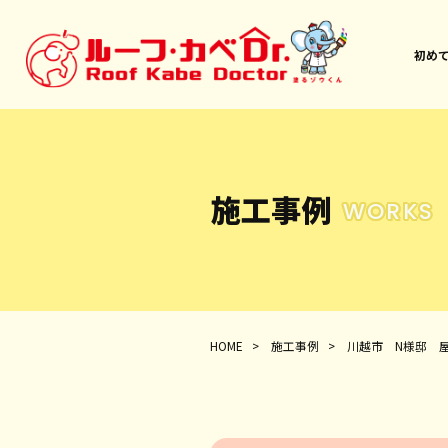
初め
施工事例
WORKS
HOME
>
施工事例
>
川越市 N様邸 