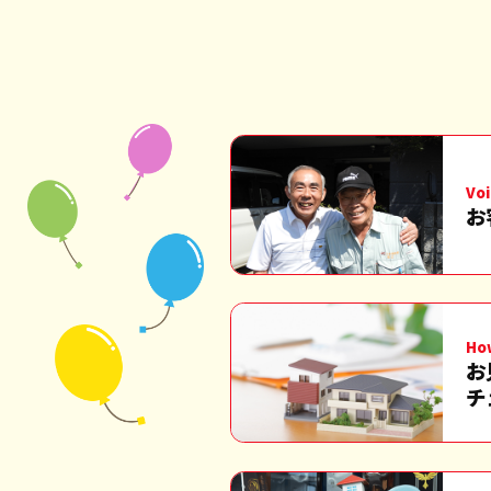
Voi
お
Ho
お
チ