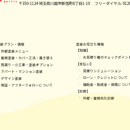
〒350-1124 埼玉県川越市新宿町6丁目1-10
フリーダイヤル: 0120-
装プラン・価格
塗装お役立ち情報
【知識】
外壁塗装メニュー
お見積り書のチェックポイン
屋根塗装・カバー工法・葺き替え
【支払い】
雨漏り・小工事・塗装オプション
見積りシミュレーション
アパート・マンション塗装
ローン・クレジットについて
デザイン塗装
補助金・助成金・保険につい
保証・アフターフォローについて
【診断】
外壁・屋根劣化診断