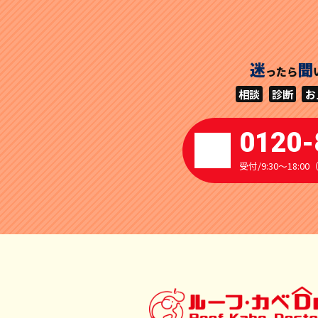
迷
聞
ったら
相談
診断
お
0120-
受付/9:30～18: