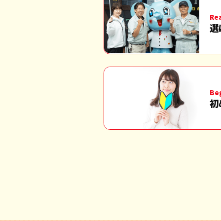
Re
選
Be
初