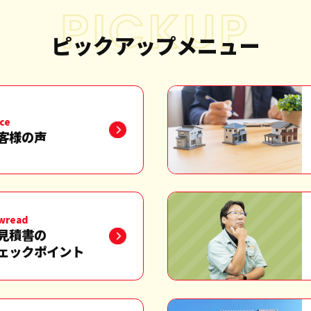
PICKUP
ピックアップメニュー
ce
客様の声
wread
見積書の
ェックポイント