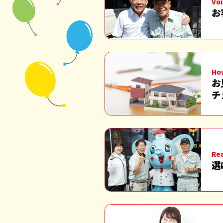
Voi
お
Ho
お
チ
Re
選