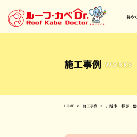
初め
施工事例
WORKS
HOME
>
施工事例
>
川越市 I様邸 