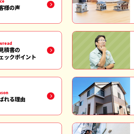
ce
客様の声
wread
見積書の
ェックポイント
ason
ばれる理由