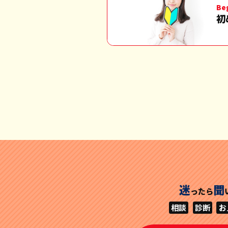
Be
初
迷
聞
ったら
相談
診断
お