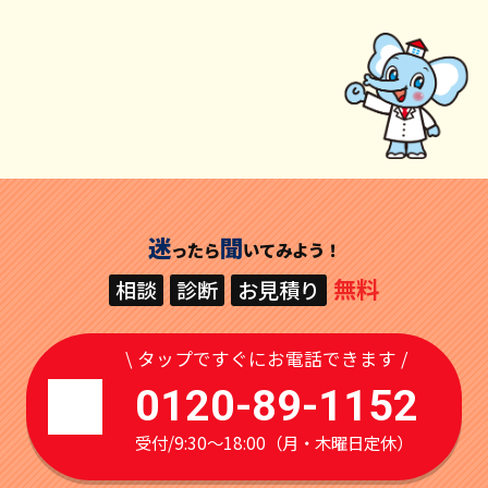
迷
聞
ったら
いてみよう！
無料
相談
診断
お見積り
\ タップですぐにお電話できます /
0120-89-1152
受付/9:30～18:00（月・木曜日定休）