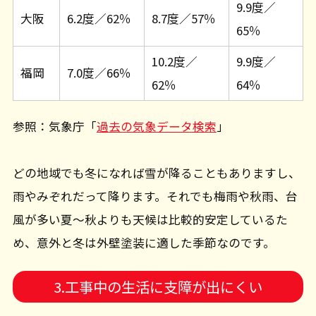
9.9度／
大阪
6.2度／62％
8.7度／57％
65％
10.2度／
9.9度／
福岡
7.0度／66％
62％
64％
参照：気象庁「
過去の気象データ検索
」
どの地域でも冬になれば雪が降ることもありますし、
雨やみぞれだって降ります。それでも梅雨や秋雨、台
風が多い夏～秋よりも天候は比較的安定しているた
め、意外と冬は外壁塗装に適した季節なのです。
3.工事中の生活に支障が出にくい