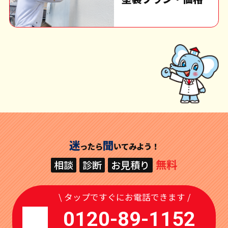
迷
聞
ったら
いてみよう！
無料
相談
診断
お見積り
\ タップですぐにお電話できます /
0120-89-1152