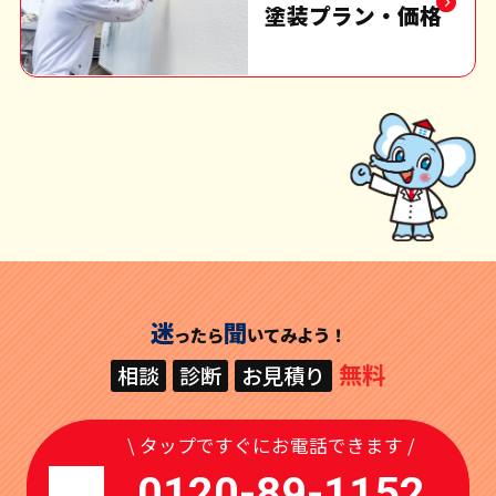
塗装プラン・価格
迷
聞
ったら
いてみよう！
無料
相談
診断
お見積り
\ タップですぐにお電話できます /
0120-89-1152