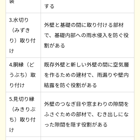
装
する
3.水切り
外壁と基礎の間に取り付ける部材
（みずき
で、基礎内部への雨水侵入を防ぐ役
り）取り付
割がある
け
4.胴縁（ど
既存外壁と新しい外壁の間に空気層
うぶち）取
を作るための建材で、雨漏りや壁内
り付け
結露を防ぐ役割がある
5.見切り縁
外壁のつなぎ目や窓まわりの隙間を
（みきりぶ
ふさぐための部材で、むき出しにな
ち）取り付
った隙間を隠す役割がある
け